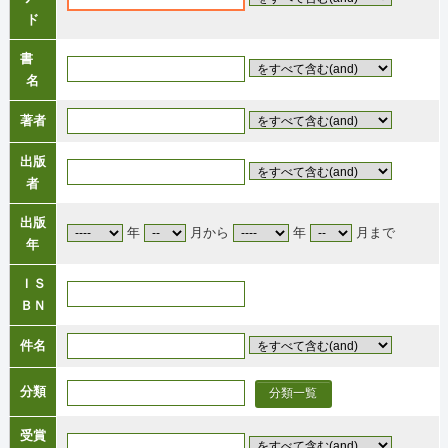
ド
書
名
著者
出版
者
出版
年
月から
年
月まで
年
ＩＳ
ＢＮ
件名
分類
分類一覧
受賞