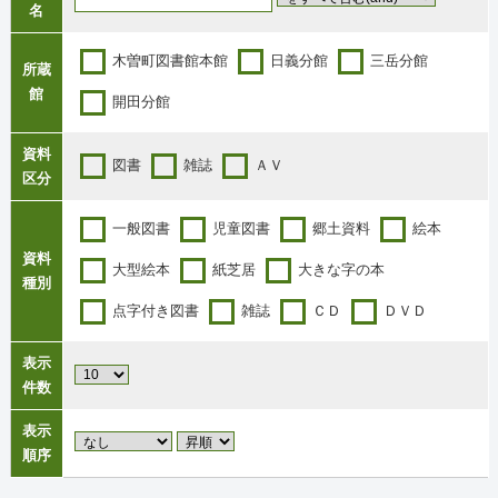
名
木曽町図書館本館
日義分館
三岳分館
所蔵
館
開田分館
資料
図書
雑誌
ＡＶ
区分
一般図書
児童図書
郷土資料
絵本
資料
大型絵本
紙芝居
大きな字の本
種別
点字付き図書
雑誌
ＣＤ
ＤＶＤ
表示
件数
表示
順序