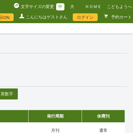
文字サイズの変更
中
大
ＨＯＭＥ
こどもようへ
こんにちはゲストさん
予約カート
ログイン
示ON
英数字
発行周期
休廃刊
月刊
通常