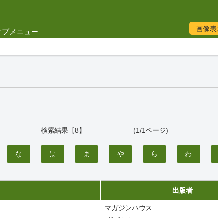
画像表
サブメニュー
検索結果【8】 (1/1ページ)
な
は
ま
や
ら
わ
出版者
マガジンハウス