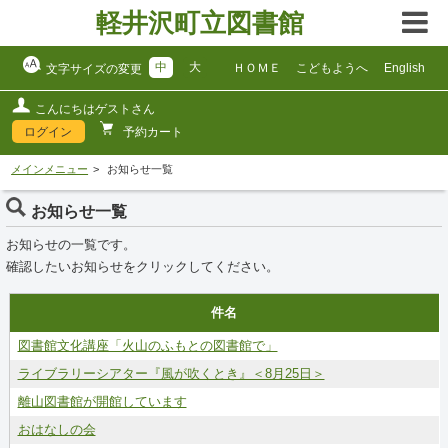
軽井沢町立図書館
中
大
ＨＯＭＥ
こどもようへ
English
文字サイズの変更
こんにちはゲストさん
ログイン
予約カート
メインメニュー
お知らせ一覧
お知らせ一覧
お知らせの一覧です。
確認したいお知らせをクリックしてください。
件名
図書館文化講座「火山のふもとの図書館で」
ライブラリーシアター『風が吹くとき』＜8月25日＞
離山図書館が開館しています
おはなしの会