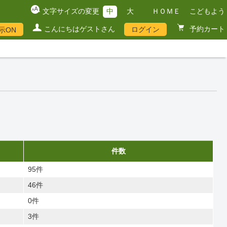
文字サイズの変更
中
大
ＨＯＭＥ
こどもよう
こんにちはゲストさん
予約カート
ログイン
示ON
件数
95件
46件
0件
3件