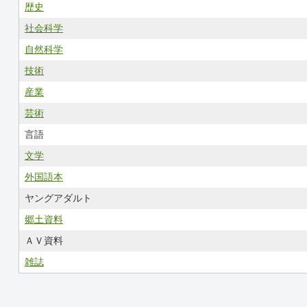
歴史
社会科学
自然科学
技術
産業
芸術
言語
文学
外国語本
ヤングアダルト
郷土資料
ＡＶ資料
雑誌